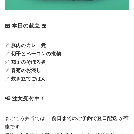
🍱 本日の献立 🍱
✅
豚肉のカレー煮
✅
切干とベーコンの煮物
✅
茄子のそぼろ煮
✅
春菊のお浸し
✅
炊き立てごはん
📢 注文受付中！
まごころ弁当では、
前日までのご予約で翌日配送
が可
能です！